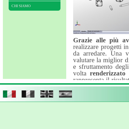
CHI SIAMO
Grazie alle più a
realizzare progetti i
da arredare. Una vol
valutare la miglior d
e sfruttamento degl
volta
renderizzato
i
rappresenta il risult
colori.
Esempio di immagine