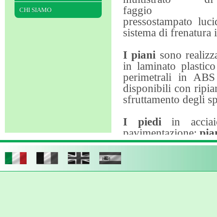
faggio
CHI SIAMO
pressostampato lucid
sistema di frenatura
I piani
sono realizza
in laminato plastico
perimetrali in AB
disponibili con ripia
sfruttamento degli sp
I piedi
in acciai
pavimentazione:
pia
Accessorio: griglie po