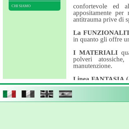
confortevole ed a
CHI SIAMO
appositamente per 
antitrauma prive di s
La FUNZIONALIT
in quanto gli offre u
I MATERIALI
qua
polveri atossiche,
manutenzione.
Linea FANTASIA (ar
ludoteche):
Caratter
colorati, sedie, tavo
studiati appositamen
sapiente utilizzo di 
rende l'ambiente p
garantiscono la mass