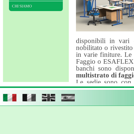
CHI SIAMO
disponibili in vari
nobilitato o rivestito
in varie finiture. Le
Faggio o ESAFLEX mor
banchi sono disponi
multistrato di fagg
Le sedie sono con s
polipropilene colorata
di puntali gommati a
Oltre a banchi e
produciamo e ven
poltroncine
(imbotti
polipropilene, con 
in faggio, opera