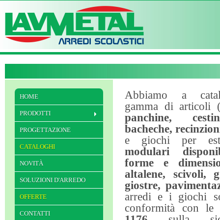
Abbiamo a catal
HOME
gamma di articoli (
PRODOTTI
panchine, cestin
bacheche, recinzioni
PROGETTAZIONE
e giochi per es
CATALOGHI
modulari disponi
forme e dimension
NOVITÀ
altalene, scivoli, 
SOLUZIONI D'ARREDO
giostre, pavimentaz
arredi e i giochi s
OFFERTE
conformità con l
CONTATTI
1176
sulla sicu