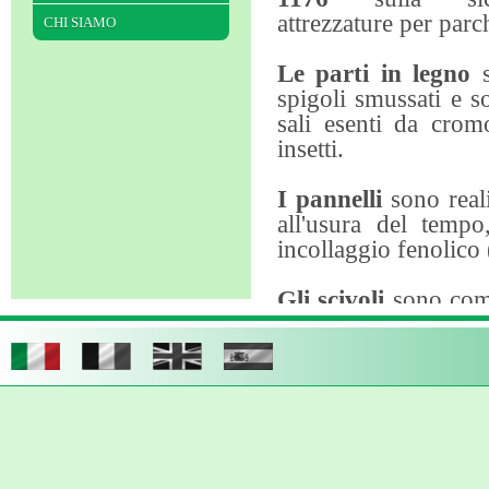
attrezzature per parc
CHI SIAMO
Le parti in legno
s
spigoli smussati e
sali esenti da crom
insetti.
I pannelli
sono reali
all'usura del temp
incollaggio fenolico (
Gli scivoli
sono compl
vari strati di resina a
I sedili delle altalen
antiurto o in polietil
Corde e funi
sono i
maglia stretta sono i