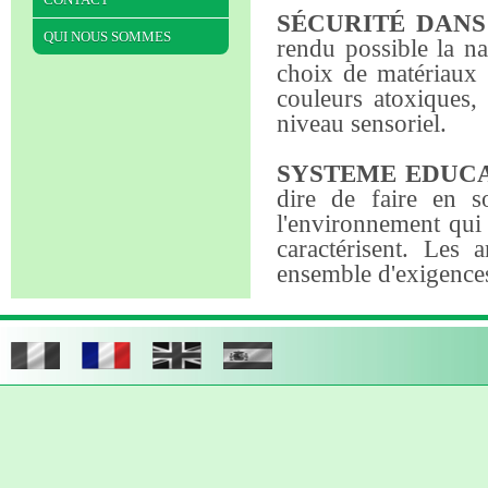
SÉCURITÉ DANS
QUI NOUS SOMMES
rendu possible la na
choix de matériaux fi
couleurs atoxiques,
niveau sensoriel.
SYSTEME EDUCA
dire de faire en 
l'environnement qui 
caractérisent. Les
ensemble d'exigence
CHOIX DES MA
formes et couleurs 
dans un environnem
L'ameublement est co
naturel et est étudié
faire des découvertes