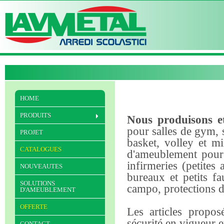
HOME
PRODUITS
Nous produisons et
pour salles de gym, s
PROJET
basket, volley et mi
CATALOGUES
d'ameublement pour v
infirmeries (petites
NOUVEAUTES
bureaux et petits f
SOLUTIONS
campo, protections de
D'AMEUBLEMENT
OFFERTE
Les articles propos
sécurité en vigueur 
CONTACT